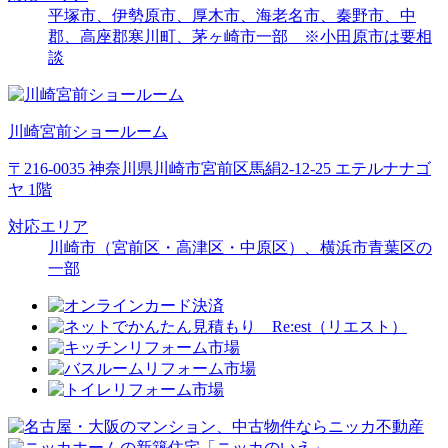
平塚市、伊勢原市、厚木市、海老名市、秦野市、中
郡、高座郡寒川町、茅ヶ崎市一部 ※小田原市は要相
談
川崎宮前ショールーム
〒216-0035 神奈川県川崎市宮前区馬絹2-12-25 エテルナナゴ
ヤ 1階
対応エリア
川崎市（宮前区・高津区・中原区）、横浜市青葉区の
一部