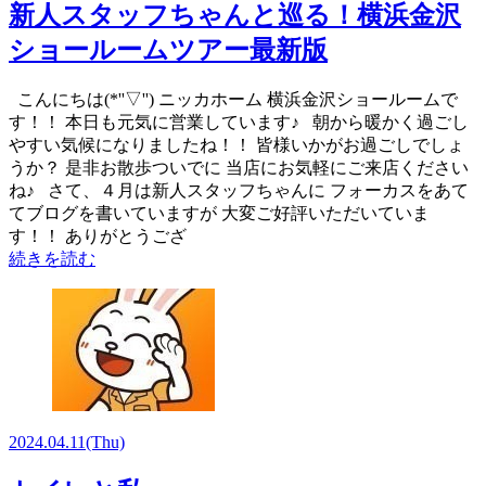
新人スタッフちゃんと巡る！横浜金沢
ショールームツアー最新版
こんにちは(*''▽'') ニッカホーム 横浜金沢ショールームで
す！！ 本日も元気に営業しています♪ 朝から暖かく過ごし
やすい気候になりましたね！！ 皆様いかがお過ごしでしょ
うか？ 是非お散歩ついでに 当店にお気軽にご来店ください
ね♪ さて、４月は新人スタッフちゃんに フォーカスをあて
てブログを書いていますが 大変ご好評いただいていま
す！！ ありがとうござ
続きを読む
2024.04.11
(Thu)