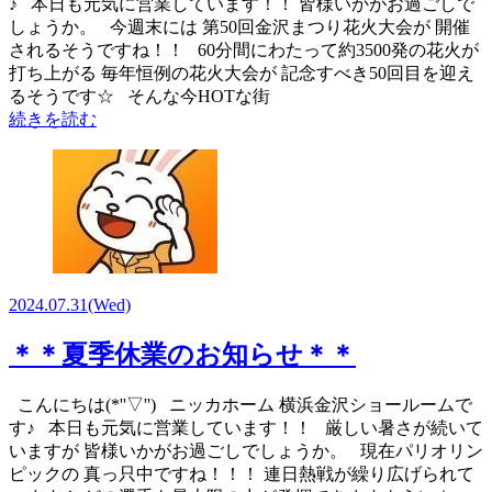
♪ 本日も元気に営業しています！！ 皆様いかがお過ごしで
しょうか。 今週末には 第50回金沢まつり花火大会が 開催
されるそうですね！！ 60分間にわたって約3500発の花火が
打ち上がる 毎年恒例の花火大会が 記念すべき50回目を迎え
るそうです☆ そんな今HOTな街
続きを読む
2024.07.31
(Wed)
＊＊夏季休業のお知らせ＊＊
こんにちは(*''▽'') ニッカホーム 横浜金沢ショールームで
す♪ 本日も元気に営業しています！！ 厳しい暑さが続いて
いますが 皆様いかがお過ごしでしょうか。 現在パリオリン
ピックの 真っ只中ですね！！！ 連日熱戦が繰り広げられて