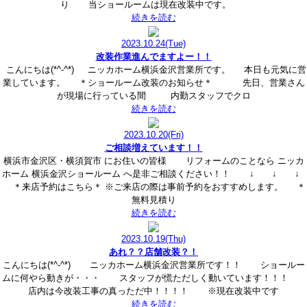
り 当ショールームは現在改装中です。
続きを読む
2023.10.24
(Tue)
改装作業進んでますよー！！
こんにちは(*^-^*) ニッカホーム横浜金沢営業所です。 本日も元気に営
業しています。 ＊ショールーム改装のお知らせ＊ 先日、営業さん
が現場に行っている間 内勤スタッフでクロ
続きを読む
2023.10.20
(Fri)
ご相談増えています！！
横浜市金沢区・横須賀市 にお住いの皆様 リフォームのことなら ニッカ
ホーム 横浜金沢ショールーム へ是非ご相談ください！！ ↓ ↓ ↓
＊来店予約はこちら＊ ※ご来店の際は事前予約をおすすめします。 ＊
無料見積り
続きを読む
2023.10.19
(Thu)
あれ？？店舗改装？！
こんにちは(*^-^*) ニッカホーム横浜金沢営業所です！！ ショールー
ムに何やら動きが・・・ スタッフが慌ただしく動いています！！！
店内は今改装工事の真っただ中！！！！ ※現在改装中です
続きを読む