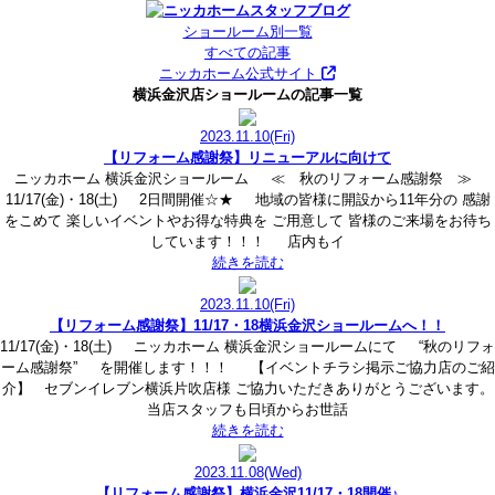
ショールーム別一覧
すべての記事
ニッカホーム公式サイト
横浜金沢店ショールームの記事一覧
2023.11.10
(Fri)
【リフォーム感謝祭】リニューアルに向けて
ニッカホーム 横浜金沢ショールーム ≪ 秋のリフォーム感謝祭 ≫
11/17(金)・18(土) 2日間開催☆★ 地域の皆様に開設から11年分の 感謝
をこめて 楽しいイベントやお得な特典を ご用意して 皆様のご来場をお待ち
しています！！！ 店内もイ
続きを読む
2023.11.10
(Fri)
【リフォーム感謝祭】11/17・18横浜金沢ショールームへ！！
11/17(金)・18(土) ニッカホーム 横浜金沢ショールームにて “秋のリフォ
ーム感謝祭” を開催します！！！ 【イベントチラシ掲示ご協力店のご紹
介】 セブンイレブン横浜片吹店様 ご協力いただきありがとうございます。
当店スタッフも日頃からお世話
続きを読む
2023.11.08
(Wed)
【リフォーム感謝祭】横浜金沢11/17・18開催♪